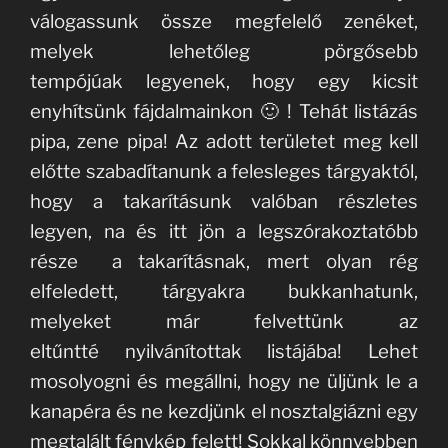
válogassunk össze megfelelő zenéket,
melyek lehetőleg pörgősebb
tempójúak legyenek, hogy egy kicsit
enyhítsünk fájdalmainkon 🙂 ! Tehát listázás
pipa, zene pipa! Az adott területet meg kell
előtte szabadítanunk a felesleges tárgyaktól,
hogy a takarításunk valóban részletes
legyen, na és itt jön a legszórakoztatóbb
része a takarításnak, mert olyan rég
elfeledett, tárgyakra bukkanhatunk,
melyeket már felvettünk az
eltűntté nyilvánítottak listájába! Lehet
mosolyogni és megállni, hogy ne üljünk le a
kanapéra és ne kezdjünk el nosztalgiázni egy
megtalált fénykép felett! Sokkal könnyebben