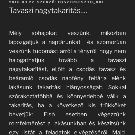
BEKÜLDVE:
2018.03.22.
SZERZŐ:
FOSZERKESZTO_001
Tavaszi nagytakarítás….
Mély sóhajokat veszünk, miközben
lapozgatjuk a naptárunkat és szomorúan
veszünk tudomást arról a tényről, hogy nem
halogathatjuk tovább a tavaszi
nagytakarítást, eljött a csodás tavasz és
beáramló csodás napfény feltárja elénk
lakásunk takarítási hiányosságait. Sokkal
szórakoztatóbbá és könnyedebbé válik a
takarítás, ha a következő kis trükköket
bevetjük: Első esetben végezzünk
romfelmérést a lakásunkban és készítsünk
egy listát a feladatok elvégzéséről. Majd