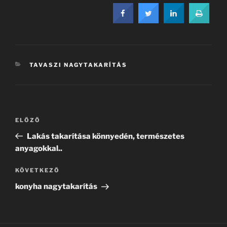
KATEGÓRIÁK
TAVASZI NAGYTAKARÍTÁS
Bejegyzés
Korábbi
ELŐZŐ
navigáció
bejegyzés
Lakás takarítása könnyedén, természetes
anyagokkal..
Következő
KÖVETKEZŐ
bejegyzés
konyha nagytakarítás